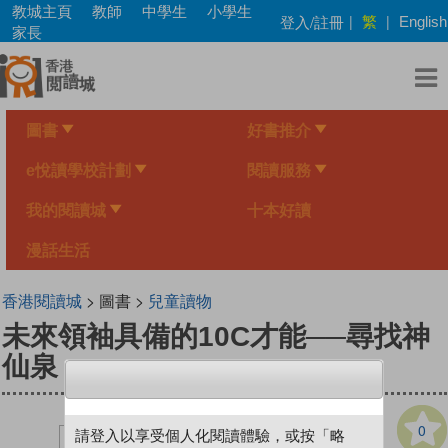
Skip
教城主頁
教師
中學生
小學生
繁
登入/註冊
|
|
English
to
家長
main
content
圖書
好書推介
e悅讀學校計劃
閱讀服務
我的閱讀城
十本好讀
漫話生活
香港閱讀城
> 圖書 >
兒童讀物
未來領袖具備的10C才能──尋找神
仙泉
0
請登入以享受個人化閱讀體驗，或按「略