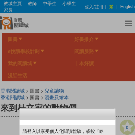
Skip
教城主頁
教師
中學生
小學生
繁
登入/註冊
|
|
English
to
家長
main
content
圖書
好書推介
e悅讀學校計劃
閱讀服務
我的閱讀城
十本好讀
漫話生活
香港閱讀城
> 圖書 >
兒童讀物
香港閱讀城
> 圖書 >
漫畫及繪本
來到杜立家的動物們
0
請登入以享受個人化閱讀體驗，或按「略