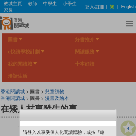
Skip
教城主頁
教師
中學生
小學生
繁
登入/註冊
|
|
English
to
家長
main
content
圖書
好書推介
e悅讀學校計劃
閱讀服務
我的閱讀城
十本好讀
漫話生活
香港閱讀城
> 圖書 >
兒童讀物
香港閱讀城
> 圖書 >
漫畫及繪本
在矮人村裏發生的事
4
請登入以享受個人化閱讀體驗，或按「略