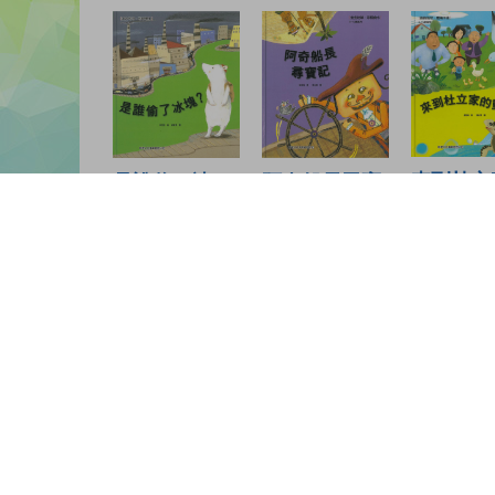
來到杜立
是誰偷了冰
阿奇船長尋寶
動物們
塊？
記
讀者書評
(2)
請登入給你的書籍評分
登入
Hayzie at Minecraft |
| 18-09-2021