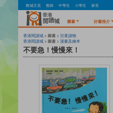
Skip
教城主頁
教師
中學生
小學生
家長
to
main
content
圖書
好書推介
香港閱讀城
> 圖書 >
兒童讀物
香港閱讀城
> 圖書 >
漫畫及繪本
不要急！慢慢來！