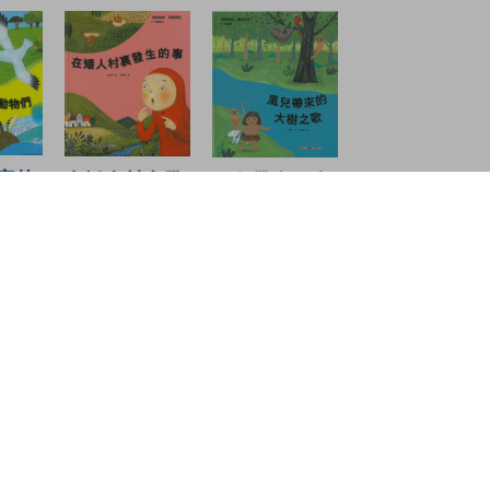
家的
在矮人村裏發
風兒帶來的大
生的事
樹之歌