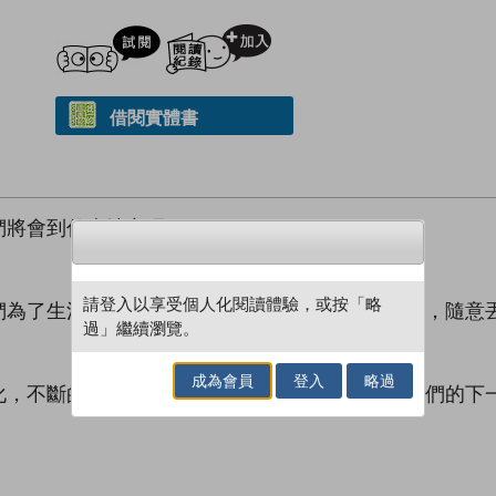
試閲
加入閱讀紀錄
借閱實體書
們將會到什麼地方呢？
請登入以享受個人化閱讀體驗，或按「略
們為了生活上的享樂及方便，不斷傷害我們的地球，隨意
過」繼續瀏覽。
成為會員
登入
略過
化，不斷的失去美麗的家園，請保護地球！教育我們的下