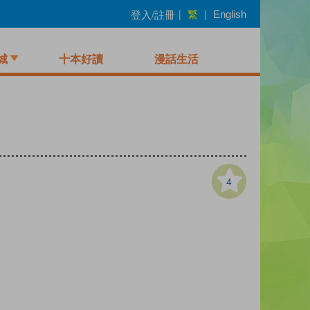
繁
登入/註冊
|
|
English
城
十本好讀
漫話生活
4