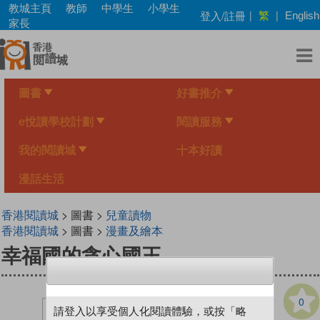
Skip
教城主頁
教師
中學生
小學生
繁
登入/註冊
|
|
English
to
家長
main
content
圖書
好書推介
e悅讀學校計劃
閱讀服務
我的閱讀城
十本好讀
漫話生活
香港閱讀城
> 圖書 >
兒童讀物
香港閱讀城
> 圖書 >
漫畫及繪本
幸福國的貪心國王
0
請登入以享受個人化閱讀體驗，或按「略