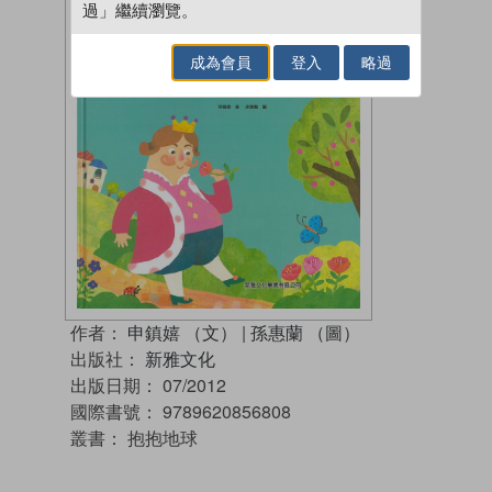
過」繼續瀏覽。
成為會員
登入
略過
作者：
申鎮嬉 （文）
|
孫惠蘭 （圖）
出版社：
新雅文化
出版日期：
07/2012
國際書號：
9789620856808
叢書：
抱抱地球