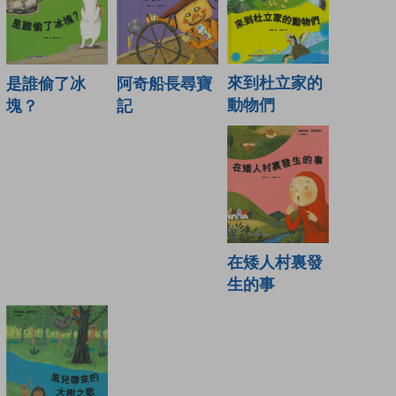
來到杜立家的
是誰偷了冰
阿奇船長尋寶
動物們
塊？
記
在矮人村裏發
生的事