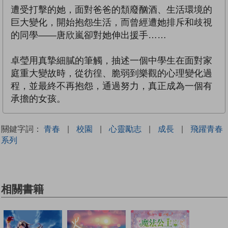
遭受打擊的她，面對爸爸的頹廢酗酒、生活環境的
巨大變化，開始抱怨生活，而曾經遭她排斥和歧視
的同學——唐欣嵐卻對她伸出援手……
卓瑩用真摯細膩的筆觸，抽述一個中學生在面對家
庭重大變故時，從彷徨、脆弱到樂觀的心理變化過
程，並最終不再抱怨，通過努力，真正成為一個有
承擔的女孩。
關鍵字詞：
青春
|
校園
|
心靈勵志
|
成長
|
飛躍青春
系列
相關書籍