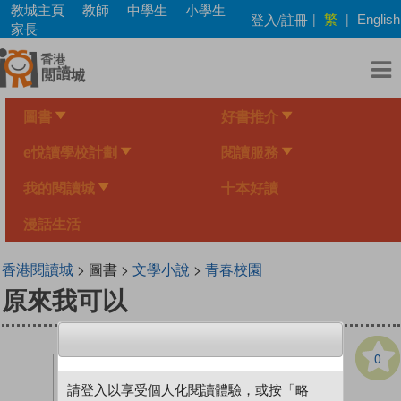
Skip
教城主頁
教師
中學生
小學生
繁
登入/註冊
|
|
English
to
家長
main
content
圖書
好書推介
e悅讀學校計劃
閱讀服務
我的閱讀城
十本好讀
漫話生活
香港閱讀城
> 圖書 >
文學小說
>
青春校園
原來我可以
0
請登入以享受個人化閱讀體驗，或按「略