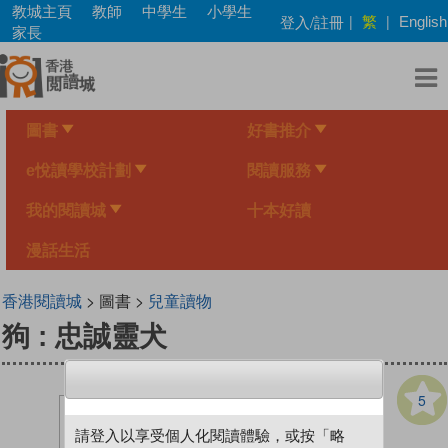
Skip
教城主頁
教師
中學生
小學生
繁
登入/註冊
|
|
English
to
家長
main
content
圖書
好書推介
e悅讀學校計劃
閱讀服務
我的閱讀城
十本好讀
漫話生活
香港閱讀城
> 圖書 >
兒童讀物
狗 : 忠誠靈犬
5
請登入以享受個人化閱讀體驗，或按「略