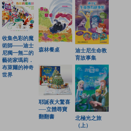
收集色彩的魔
術師——迪士
森林餐桌
迪士尼生命教
尼獨一無二的
育故事集
藝術家瑪莉．
布萊爾的神奇
世界
耶誕夜大驚喜
──立體尋寶
翻翻書
北極光之旅
（上）