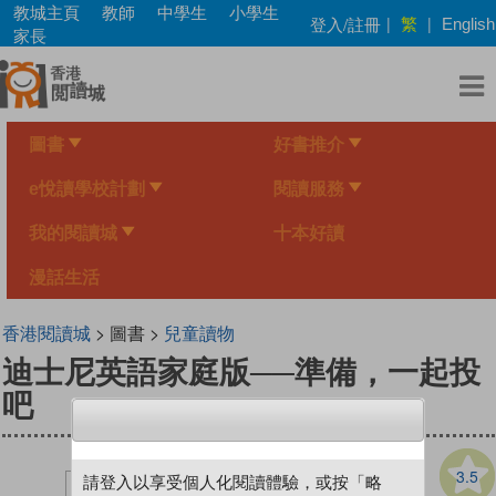
Skip
教城主頁
教師
中學生
小學生
繁
登入/註冊
|
|
English
to
家長
main
content
圖書
好書推介
e悅讀學校計劃
閱讀服務
我的閱讀城
十本好讀
漫話生活
香港閱讀城
> 圖書 >
兒童讀物
迪士尼英語家庭版──準備，一起投
吧
3.5
請登入以享受個人化閱讀體驗，或按「略