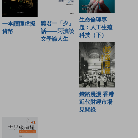
生命倫理專
聽君一「夕」
一本讀懂虛擬
題：人工生殖
話——阿濃談
貨幣
科技（下）
文學論人生
錢路漫漫 香港
近代財經市場
見聞錄