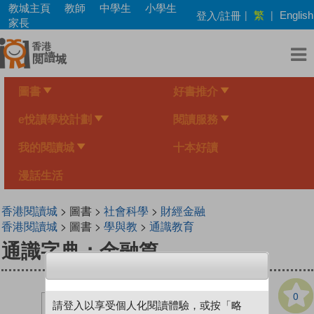
Skip
教城主頁
教師
中學生
小學生
繁
登入/註冊
|
|
English
to
家長
main
content
圖書
好書推介
e悅讀學校計劃
閱讀服務
我的閱讀城
十本好讀
漫話生活
香港閱讀城
> 圖書 >
社會科學
>
財經金融
香港閱讀城
> 圖書 >
學與教
>
通識教育
通識字典：金融篇
0
請登入以享受個人化閱讀體驗，或按「略