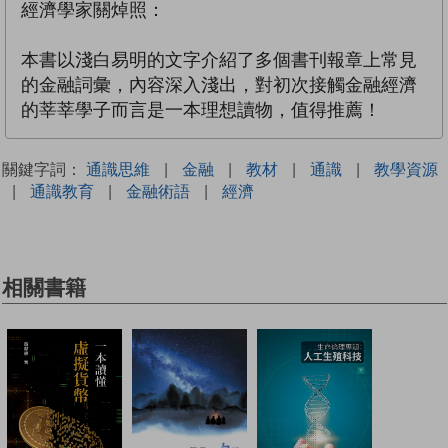
經濟學家關焯照：
本書以淺白易明的文字介紹了多個書刊報章上常見
的金融詞彙，內容深入淺出，對初次接觸金融經濟
的莘莘學子而言是一本理想讀物，值得推薦！
關鍵字詞：
通識思維
|
金融
|
教材
|
通識
|
教學資源
|
通識教育
|
金融術語
|
經濟
相關書籍