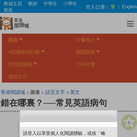
Skip
教城主頁
教師
中學生
小學生
繁
登入/註冊
|
|
English
to
家長
main
content
圖書
好書推介
e悅讀學校計劃
閱讀服務
我的閱讀城
十本好讀
漫話生活
香港閱讀城
> 圖書 >
語言文字
>
英文
錯在哪裏？──常見英語病句
0
請登入以享受個人化閱讀體驗，或按「略