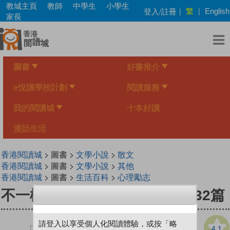
Skip
教城主頁
教師
中學生
小學生
繁
登入/註冊
|
|
English
to
家長
main
content
圖書
好書推介
e悅讀學校計劃
閱讀服務
我的閱讀城
十本好讀
漫話生活
香港閱讀城
> 圖書 >
文學小說
>
散文
香港閱讀城
> 圖書 >
文學小說
>
其他
香港閱讀城
> 圖書 >
生活百科
>
心理勵志
不一樣的故事──阿濃愛的故事32篇
請登入以享受個人化閱讀體驗，或按「略
4.1