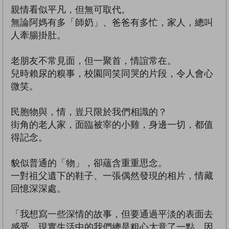
親情看似平凡，但無可取代。
無論阿媽有多「師奶」、爸爸有多忙，家人，總叫
人牽腸掛肚。
老朋友不常見面，但一聚首，情誼常在。
兒時賴尿的糗事，校園同笑同哭的片段，令人會心
微笑。
民胞物與，情，豈只限於我們相識的？
街角的老人家，面臨被宰的小雞，身邊一切，都值
得記念。
貌似普通的「物」，卻蘊含重重思念。
一對祖父遺下的鞋子、一張偶然發現的相片，情藏
回憶深深處。
「我想寫一些深情的故事，但要通過平淡的表面去
感受。現實生活中的我們總是粗心大意了一點，因