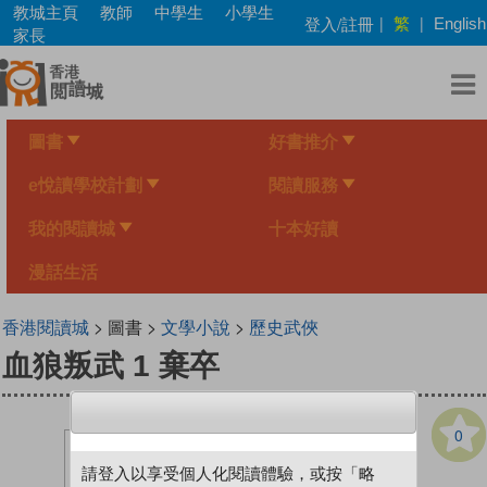
Skip
教城主頁
教師
中學生
小學生
繁
登入/註冊
|
|
English
to
家長
main
content
圖書
好書推介
e悅讀學校計劃
閱讀服務
我的閱讀城
十本好讀
漫話生活
香港閱讀城
> 圖書 >
文學小說
>
歷史武俠
血狼叛武 1 棄卒
0
請登入以享受個人化閱讀體驗，或按「略