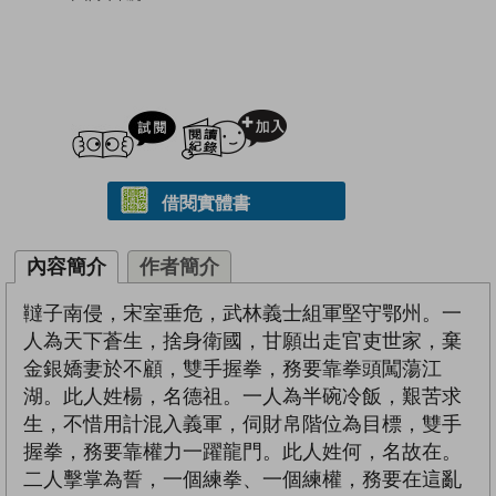
試閲
加入閱讀紀錄
借閱實體書
內容簡介
作者簡介
韃子南侵，宋室垂危，武林義士組軍堅守鄂州。一
人為天下蒼生，捨身衛國，甘願出走官吏世家，棄
金銀嬌妻於不顧，雙手握拳，務要靠拳頭闖蕩江
湖。此人姓楊，名德祖。一人為半碗冷飯，艱苦求
生，不惜用計混入義軍，伺財帛階位為目標，雙手
握拳，務要靠權力一躍龍門。此人姓何，名故在。
二人擊掌為誓，一個練拳、一個練權，務要在這亂