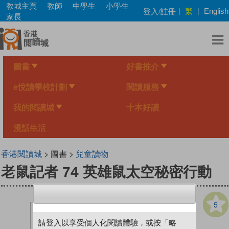
Skip
教城主頁
教師
中學生
小學生
繁
登入/註冊
|
|
English
to
家長
main
content
圖書
好書推介
e悅讀學校計劃
閱讀服務
我的閱讀城
十本好讀
漫話生活
香港閱讀城
> 圖書 >
兒童讀物
老鼠記者 74 英雄鼠太空秘密行動
5
請登入以享受個人化閱讀體驗，或按「略