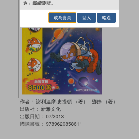
過」繼續瀏覽。
成為會員
登入
略過
作者：
謝利連摩‧史提頓 （著）
|
鄧婷 （著）
出版社：
新雅文化
出版日期：
07/2013
國際書號：
9789620858611