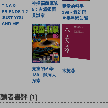
神探福爾摩鼠
TINA &
兒童的科學
5：古堡銀面
FRIENDS 1.2
198 - 看幻燈
具謎案
JUST YOU
片學星際知識
AND ME
兒童的科學
木芙蓉
189 - 黑洞大
探索
讀者書評
(1)