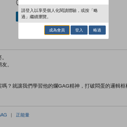
請登入以享受個人化閱讀體驗，或按「略
過」繼續瀏覽。
借閱實體書
成為會員
登入
略過
婆。
朋友。
。
案嗎？就讓我們學習他的爛GAG精神，打破悶蛋的邏輯框
AG
|
正能量