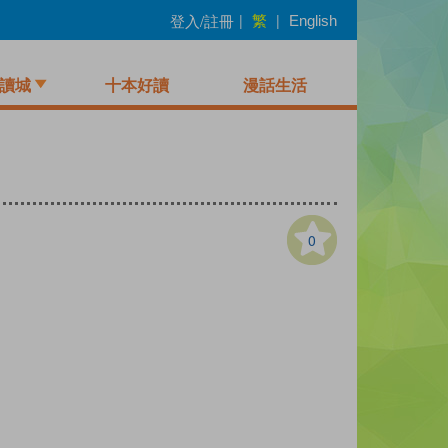
繁
登入/註冊
|
|
English
讀城
十本好讀
漫話生活
0