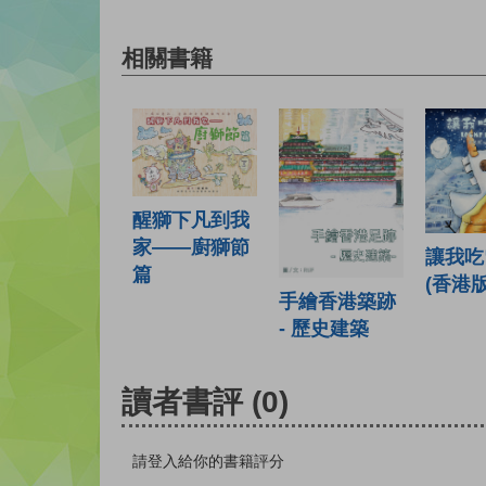
相關書籍
醒獅下凡到我
家——廚獅節
讓我吃
篇
(香港版
手繪香港築跡
- 歷史建築
讀者書評
(0)
請登入給你的書籍評分