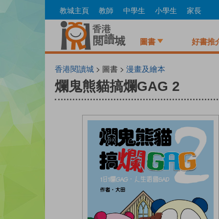
Skip
教城主頁
教師
中學生
小學生
家長
to
main
content
圖書
好書推
香港閱讀城
> 圖書 >
漫畫及繪本
爛鬼熊貓搞爛GAG 2