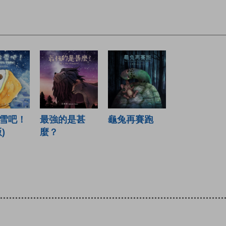
雪吧！
最強的是甚
龜兔再賽跑
)
麼？