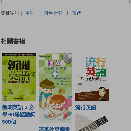
關鍵字詞：
單詞
|
時事新聞
|
當代
相關書籍
新聞英語 1 必
流行英語
學Hit爆話題詞
500個
漢英幼兒圖畫