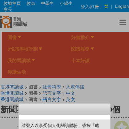
Skip
教城主頁
教師
中學生
小學生
繁
登入/註冊
|
|
English
to
家長
main
content
圖書
好書推介
e悅讀學校計劃
閱讀服務
我的閱讀城
十本好讀
漫話生活
香港閱讀城
> 圖書 >
社會科學
>
大眾傳播
香港閱讀城
> 圖書 >
語言文字
>
中文
香港閱讀城
> 圖書 >
語言文字
>
英文
新聞英語 2 潮爆中國話題詞500個
請登入以享受個人化閱讀體驗，或按「略
0