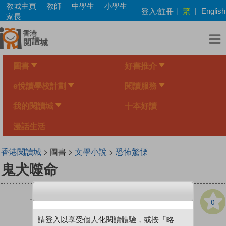
Skip
教城主頁
教師
中學生
小學生
繁
登入/註冊
|
|
English
to
家長
main
content
圖書
好書推介
e悅讀學校計劃
閱讀服務
我的閱讀城
十本好讀
漫話生活
香港閱讀城
> 圖書 >
文學小說
>
恐怖驚慄
鬼犬噬命
0
請登入以享受個人化閱讀體驗，或按「略