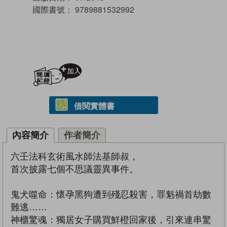
國際書號：
9789881532992
加入閱讀紀錄
借閱實體書
內容簡介
作者簡介
六壬法科玄術風水師法基師叔，
首次披露七個不思議靈異事件。
鬼犬噬命：懷孕黑狗遭到殘忍殺害，罪魁禍首劫數
難逃……
神櫃驚魂：獨居女子購買鮮橙回家後，引來連串驚