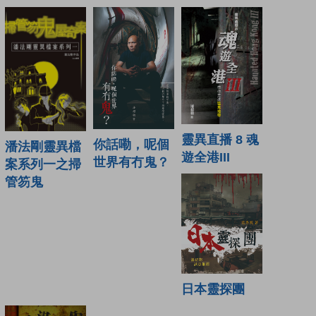
靈異直播 8 魂
你話嘞，呢個
潘法剛靈異檔
遊全港III
世界有冇鬼？
案系列一之掃
管笏鬼
日本靈探團