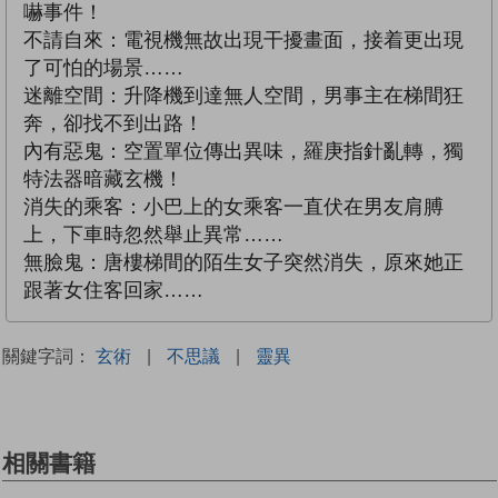
嚇事件！
不請自來：電視機無故出現干擾畫面，接着更出現
了可怕的場景……
迷離空間：升降機到達無人空間，男事主在梯間狂
奔，卻找不到出路！
內有惡鬼：空置單位傳出異味，羅庚指針亂轉，獨
特法器暗藏玄機！
消失的乘客：小巴上的女乘客一直伏在男友肩膊
上，下車時忽然舉止異常……
無臉鬼：唐樓梯間的陌生女子突然消失，原來她正
跟著女住客回家……
關鍵字詞：
玄術
|
不思議
|
靈異
相關書籍