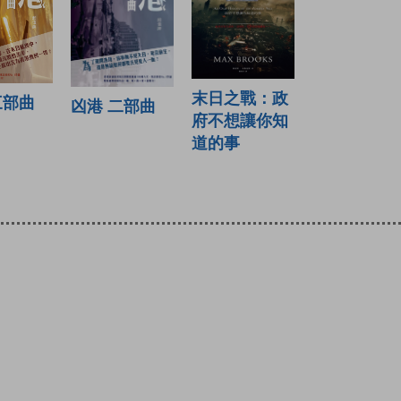
末日之戰：政
三部曲
凶港 二部曲
府不想讓你知
道的事