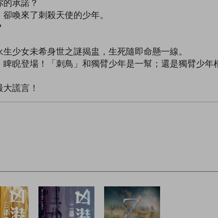
你的承諾？
，卻喚來了刺殺天使的少年。
？
永生少女未希身世之謎揭盅，生死隨即命懸一線。
」睥睨登場！「刺鳥」和獨臂少年是一幫；還是獨臂少年
最大謊言！