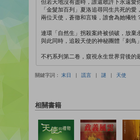
但若天地沒有盡時，誰還敢許下永遠愛
「金髮加百列」夏洛追尋同生共死的愛
兩位天使，蒼徹和言臻，誰會為她犧牲
連環「自然生」拐殺案終被偵破，放棄
與此同時，追殺天使的神秘團體「刺鳥
不朽系列第二卷，窺視永生世界背後的
關鍵字詞：
末日
|
謊言
|
謎
|
天使
相關書籍