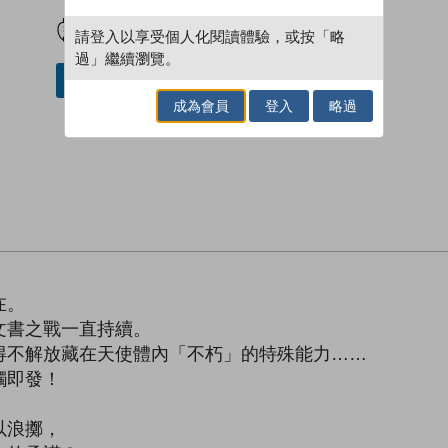
試閲
加入閱讀紀錄
請登入以享受個人化閱讀體驗，或按「略
過」繼續瀏覽。
借閱實體書
成為會員
登入
略過
在。
文書之戰一直持續。
得不解放藏在天使體內「不朽」的特殊能力……
觸即發！
以浪擲，