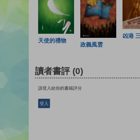
凶港 
天使的禮物
政義風雲
讀者書評
(0)
請登入給你的書籍評分
登入