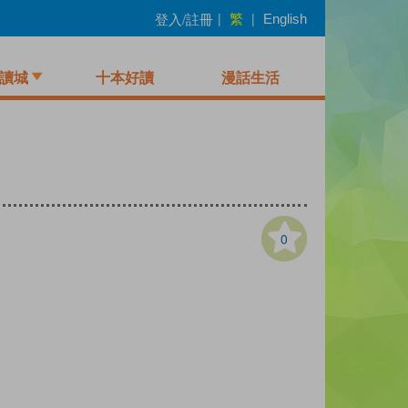
繁
登入/註冊
|
|
English
讀城
十本好讀
漫話生活
0