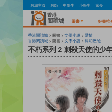
Skip
教城主頁
教師
中學生
小學生
家長
to
main
content
圖書
好書推
香港閱讀城
> 圖書 >
文學小說
>
愛情
香港閱讀城
> 圖書 >
文學小說
>
科幻歷險
不朽系列 2 刺殺天使的少