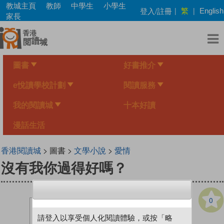
Skip
教城主頁
教師
中學生
小學生
繁
登入/註冊
|
|
English
to
家長
main
content
圖書
好書推介
e悅讀學校計劃
閱讀服務
我的閱讀城
十本好讀
漫話生活
香港閱讀城
> 圖書 >
文學小說
>
愛情
沒有我你過得好嗎？
0
請登入以享受個人化閱讀體驗，或按「略