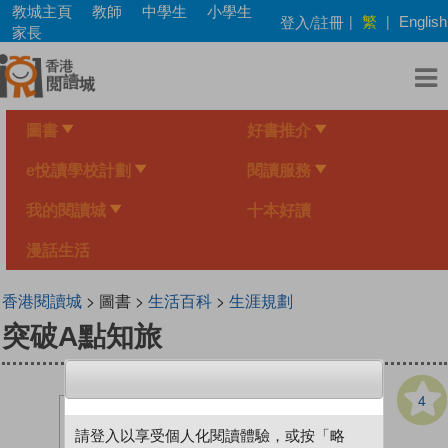
Skip
教城主頁
教師
中學生
小學生
繁
登入/註冊
|
|
English
to
家長
main
content
圖書
好書推介
e悅讀學校計劃
閱讀服務
我的閱讀城
十本好讀
漫話生活
香港閱讀城
> 圖書 >
生活百科
>
生涯規劃
突破A點知旅
4
請登入以享受個人化閱讀體驗，或按「略