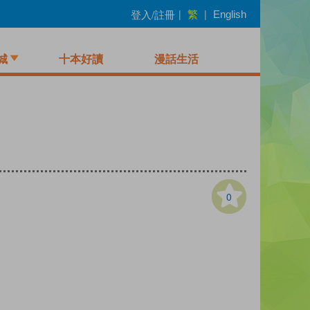
繁
登入/註冊
|
|
English
城
十本好讀
漫話生活
0