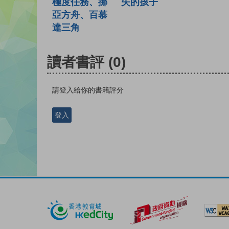
失的孩子
極度任務、挪
亞方舟、百慕
達三角
讀者書評
(0)
請登入給你的書籍評分
登入