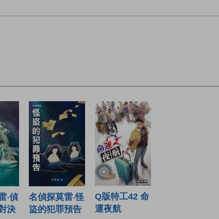
Q版特工42 命
雷‧偵
名偵探莫雷‧怪
運夜航
對決
盜的犯罪預告