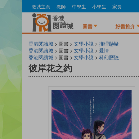
Skip
教城主頁
教師
中學生
小學生
家長
to
main
content
圖書
好書推介
香港閱讀城
> 圖書 >
文學小說
>
推理懸疑
香港閱讀城
> 圖書 >
文學小說
>
愛情
香港閱讀城
> 圖書 >
文學小說
>
科幻歷險
彼岸花之約