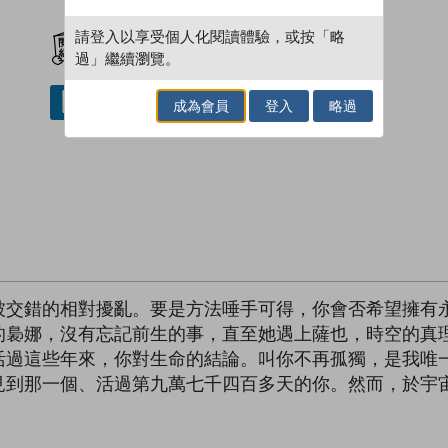
加入閱讀紀錄
請登入以享受個人化閱讀體驗，或按「略
過」繼續瀏覽。
借閱實體書
成為會員
登入
略過
被交錯的相對擾亂。要是方法唾手可得，你會否希望擁有
的裊娜，沒有忘記前生的事，直至她遇上薩也，時空的真
活過這些年來，你對生命的結論。叫你不再孤獨，是我唯
見到那一個、活過第九萬七千四百多天的你。然而，於宇