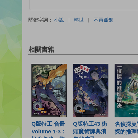
關鍵字詞：
小說
|
轉世
|
不再孤獨
相關書籍
Q版特工43 街
Q版特工 合冊
名偵探莫
頭魔術師與消
Volume 1-3：
探的推理