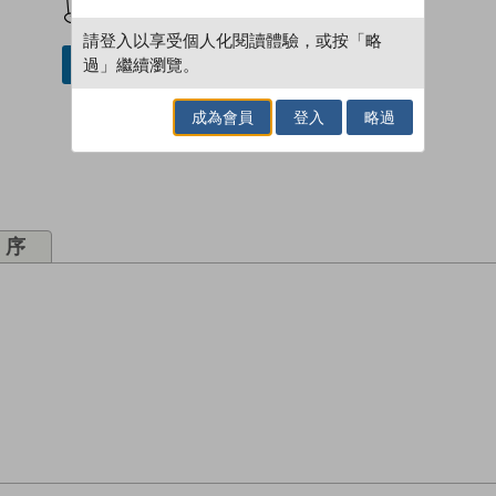
請登入以享受個人化閱讀體驗，或按「略
過」繼續瀏覽。
借閱實體書
成為會員
登入
略過
序
。