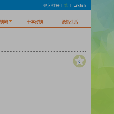
繁
登入/註冊
|
|
English
讀城
十本好讀
漫話生活
0