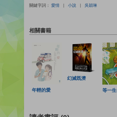
關鍵字詞：
愛情
|
小說
|
吳穎琳
相關書籍
幻滅既濟
年輕的愛
等一生