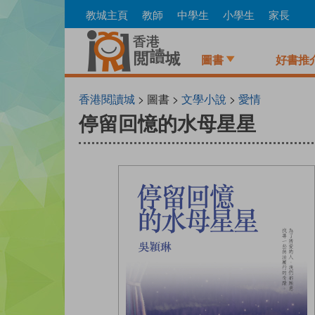
Skip
教城主頁
教師
中學生
小學生
家長
to
main
content
圖書
好書推
香港閱讀城
> 圖書 >
文學小說
>
愛情
停留回憶的水母星星