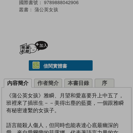
國際書號：
9789888042906
叢書：
蒲公英女孩
加入閱讀紀錄
借閱實體書
內容簡介
作者簡介
本書目錄
序
《蒲公英女孩》雅瞬、月望和愛嘉要升上中五了，
班裡來了插班生－－美得出塵的藍棗，一個跟雅瞬
有秘密連繫的女孩子。
語言能殺人傷人，但同時也能表達心底最幽深的
愛。來自愛爾蘭的菲露娜，代表著語言力量的女