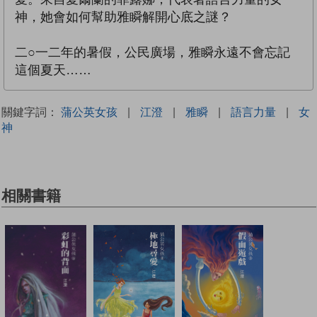
神，她會如何幫助雅瞬解開心底之謎？
二○一二年的暑假，公民廣場，雅瞬永遠不會忘記
這個夏天……
關鍵字詞：
蒲公英女孩
|
江澄
|
雅瞬
|
語言力量
|
女
神
相關書籍