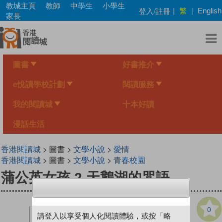
Skip
教城主頁
教師
中學生
小學生
繁
登入/註冊
|
|
English
to
家長
main
content
圖書
好書推介
e悅讀學校計劃
閱讀服務
我的閱讀城
十本好讀
漫話生活
香港閱讀城
> 圖書 >
文學小說
>
愛情
香港閱讀城
> 圖書 >
文學小說
>
青春校園
蒲公英女孩 2 天鵝湖的咒語
0
請登入以享受個人化閱讀體驗，或按「略