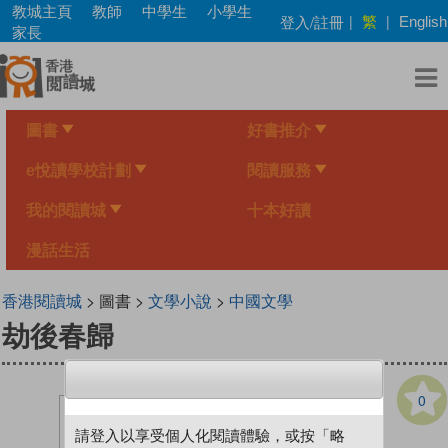
Skip
教城主頁
教師
中學生
小學生
繁
登入/註冊
|
|
English
to
家長
main
content
圖書
好書推介
e悅讀學校計劃
閱讀服務
我的閱讀城
十本好讀
漫話生活
香港閱讀城
> 圖書 >
文學小說
>
中國文學
劫後春歸
0
請登入以享受個人化閱讀體驗，或按「略