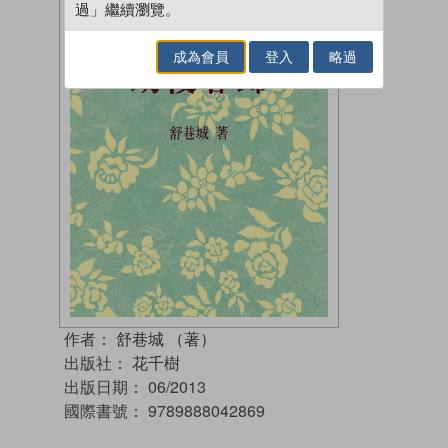
過」繼續瀏覽。
成為會員
登入
略過
作者：
舒巷城 （著）
出版社：
花千樹
出版日期：
06/2013
國際書號：
9789888042869