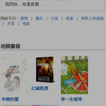
我問你，你選甚麼。
關鍵字詞：
愛情
|
魔幻
|
小說
|
長篇
|
神與人的遊戲
|
天堂
|
地獄
相關書籍
幻滅既濟
年輕的愛
等一生都等