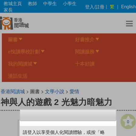
Skip
教城主頁
教師
中學生
小學生
繁
登入/註冊
|
|
English
to
家長
main
content
圖書
好書推介
e悅讀學校計劃
閱讀服務
我的閱讀城
十本好讀
漫話生活
香港閱讀城
> 圖書 >
文學小說
>
愛情
神與人的遊戲 2 光魅力暗魅力
0
請登入以享受個人化閱讀體驗，或按「略