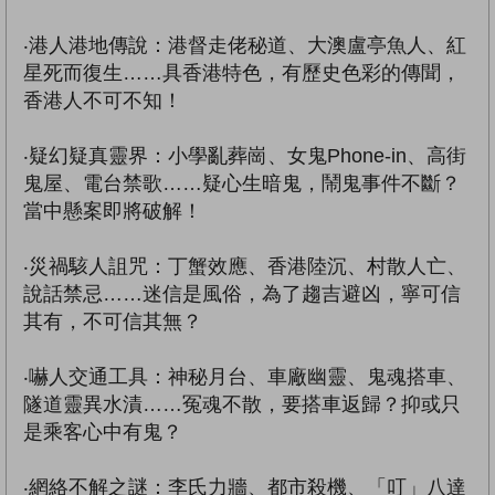
‧港人港地傳說：港督走佬秘道、大澳盧亭魚人、紅
星死而復生……具香港特色，有歷史色彩的傳聞，
香港人不可不知！
‧疑幻疑真靈界：小學亂葬崗、女鬼Phone-in、高街
鬼屋、電台禁歌……疑心生暗鬼，鬧鬼事件不斷？
當中懸案即將破解！
‧災禍駭人詛咒：丁蟹效應、香港陸沉、村散人亡、
說話禁忌……迷信是風俗，為了趨吉避凶，寧可信
其有，不可信其無？
‧嚇人交通工具：神秘月台、車廠幽靈、鬼魂搭車、
隧道靈異水漬……冤魂不散，要搭車返歸？抑或只
是乘客心中有鬼？
‧網絡不解之謎：李氏力牆、都市殺機、「叮」八達