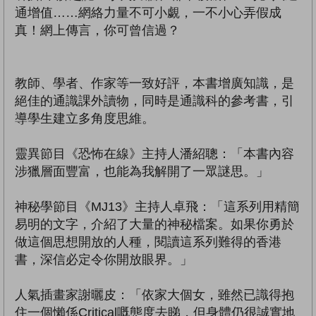
通增值……網絡力量不可小覷，一不小心弄假成
真！網上傳言，你可曾信過？
教師、學者、作家等一致好評，本書增廣知識，是
絕佳的通識課外讀物，同時是通識科的參考書，引
導學生建立多角度思維。
靈異節目《恐怖在線》主持人潘紹聰：「本書內容
涉獵層面豐富，也能為我解開了一眾謎思。」
神秘學節目《MJ13》主持人卓飛：「這系列用精簡
易明的文字，介紹了大量的神秘檔案。如果你勇於
做這個思想開放的人種，閱讀這系列難得的香港
書，深信必定令你開放眼界。」
人氣插畫家謝曬皮：「依家大個女，雖然已識得抱
住一個懶係Critical嘅態度去睇，但身體仍很誠實地