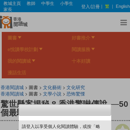
Skip
教城主頁
教師
中學生
小學生
繁
登入/註冊
|
|
English
to
家長
main
content
圖書
好書推介
e悅讀學校計劃
閱讀服務
我的閱讀城
十本好讀
漫話生活
香港閱讀城
> 圖書 >
文化藝術
>
文化研究
香港閱讀城
> 圖書 >
文學小說
>
恐怖驚慄
驚世懸案揭秘 8 香港驚嚇傳說──50
個最駭人聽聞的港產奇談
請登入以享受個人化閱讀體驗，或按「略