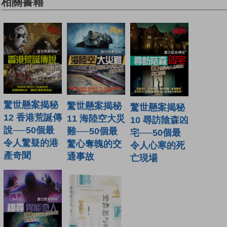
相關書籍
驚世懸案揭秘
驚世懸案揭秘
驚世懸案揭秘
12 香港荒誕傳
11 海陸空大災
10 尋訪陰森凶
說──50個最
難──50個最
宅──50個最
令人驚疑的港
驚心奪魄的交
令人心寒的死
產奇聞
通事故
亡現場