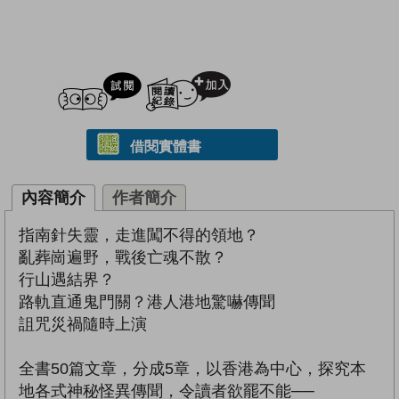
試閲
加入閱讀紀錄
借閱實體書
內容簡介
作者簡介
指南針失靈，走進闖不得的領地？
亂葬崗遍野，戰後亡魂不散？
行山遇結界？
路軌直通鬼門關？港人港地驚嚇傳聞
詛咒災禍隨時上演
全書50篇文章，分成5章，以香港為中心，探究本
地各式神秘怪異傳聞，令讀者欲罷不能──