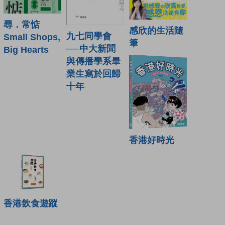
尋．常惦
感欣的生活隨
九七同學會
Small Shops,
筆
──中大新聞
Big Hearts
與傳播學系畢
業生寫於回歸
十年
香港好時光
香港飲食遊蹤