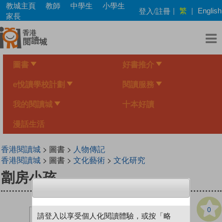
Skip
教城主頁
教師
中學生
小學生
繁
登入/註冊
|
|
English
to
家長
main
content
圖書
好書推介
e悅讀學校計劃
閱讀服務
我的閱讀城
十本好讀
漫話生活
香港閱讀城
> 圖書 >
人物傳記
香港閱讀城
> 圖書 >
文化藝術
>
文化研究
劏房小孩
0
請登入以享受個人化閱讀體驗，或按「略