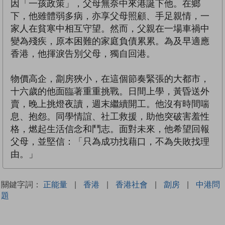
因「一孩政策」，父母無奈中來港誕下他。在鄉
下，他雖體弱多病，亦享父母照顧、手足親情，一
家人在貧寒中相互守望。然而，父親在一場車禍中
變為殘疾，原本困難的家庭負債累累。為及早適應
香港，他揮淚告別父母，獨自回港。
物價高企，劏房狹小，在這個節奏緊張的大都市，
十六歲的他面臨著重重挑戰。日間上學，黃昏送外
賣，晚上挑燈夜讀，週末繼續開工。他沒有時間喘
息、抱怨。同學情誼、社工救援，助他突破害羞性
格，燃起生活信念和鬥志。面對未來，他希望回報
父母，並堅信：「只為成功找藉口，不為失敗找理
由。」
關鍵字詞：
正能量
|
香港
|
香港社會
|
劏房
|
中港問
題