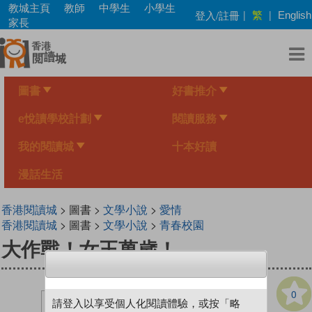
Skip
教城主頁
教師
中學生
小學生
繁
登入/註冊
|
|
English
to
家長
main
content
圖書
好書推介
e悅讀學校計劃
閱讀服務
我的閱讀城
十本好讀
漫話生活
香港閱讀城
> 圖書 >
文學小說
>
愛情
香港閱讀城
> 圖書 >
文學小說
>
青春校園
大作戰！女王萬歲！
0
請登入以享受個人化閱讀體驗，或按「略