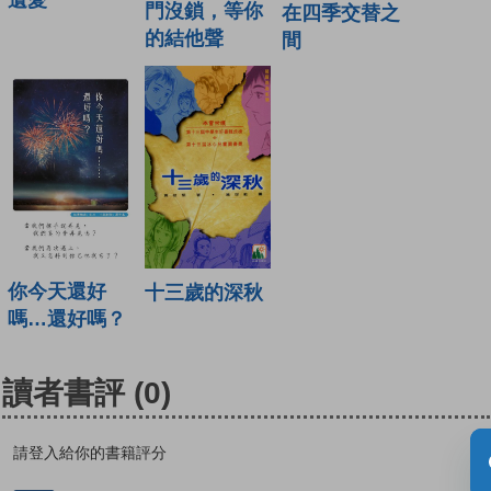
遺愛
門沒鎖，等你
在四季交替之
的結他聲
間
你今天還好
十三歲的深秋
嗎…還好嗎？
讀者書評
(0)
請登入給你的書籍評分