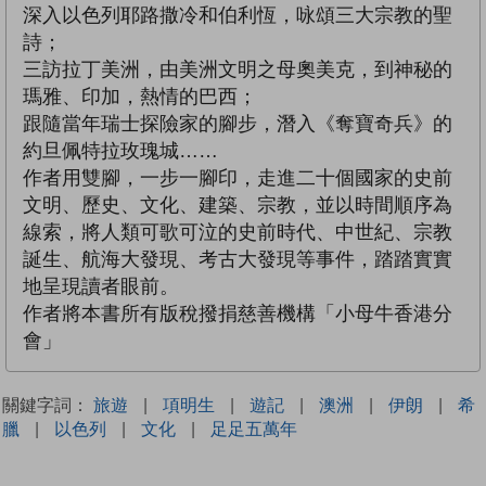
深入以色列耶路撒冷和伯利恆，咏頌三大宗教的聖
詩；
三訪拉丁美洲，由美洲文明之母奧美克，到神秘的
瑪雅、印加，熱情的巴西；
跟隨當年瑞士探險家的腳步，潛入《奪寶奇兵》的
約旦佩特拉玫瑰城……
作者用雙腳，一步一腳印，走進二十個國家的史前
文明、歷史、文化、建築、宗教，並以時間順序為
線索，將人類可歌可泣的史前時代、中世紀、宗教
誕生、航海大發現、考古大發現等事件，踏踏實實
地呈現讀者眼前。
作者將本書所有版稅撥捐慈善機構「小母牛香港分
會」
關鍵字詞：
旅遊
|
項明生
|
遊記
|
澳洲
|
伊朗
|
希
臘
|
以色列
|
文化
|
足足五萬年