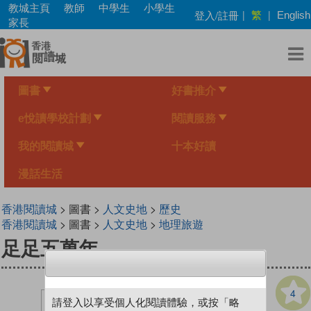
Skip
教城主頁
教師
中學生
小學生
繁
登入/註冊
|
|
English
to
家長
main
content
圖書
好書推介
e悅讀學校計劃
閱讀服務
我的閱讀城
十本好讀
漫話生活
香港閱讀城
> 圖書 >
人文史地
>
歷史
香港閱讀城
> 圖書 >
人文史地
>
地理旅遊
足足五萬年
4
請登入以享受個人化閱讀體驗，或按「略