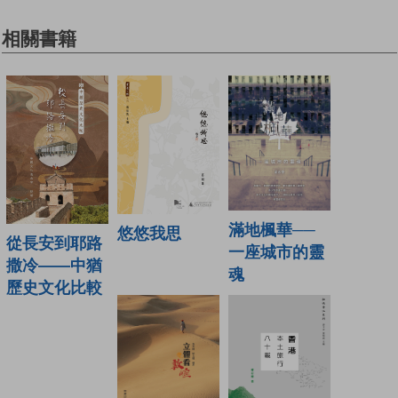
相關書籍
滿地楓華──
悠悠我思
從長安到耶路
一座城市的靈
撒冷——中猶
魂
歷史文化比較