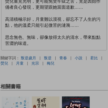
熒兒重見光明，更可能免受牢獄之苦，竟是因始作
俑者良心發現，更期望跟她當面道歉……
高清積極示好，月童難以漠視，卻忘不了人生的污
點，他的溫柔只能引起微苦的漣漪……
思念無色、無味，卻像放得太久的清水，帶來點點
苦澀的味道。
關鍵字詞：
叛逆歲月
|
叛逆
|
青春
|
小說
|
君比
|
熒兒
|
月童
|
光宗
|
梅兒
相關書籍