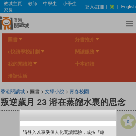
Skip
教城主頁
教師
中學生
小學生
繁
登入/註冊
|
|
English
to
家長
main
content
圖書
好書推介
e悅讀學校計劃
閱讀服務
我的閱讀城
十本好讀
漫話生活
香港閱讀城
> 圖書 >
文學小說
>
青春校園
叛逆歲月 23 溶在蒸餾水裏的思念
0
請登入以享受個人化閱讀體驗，或按「略