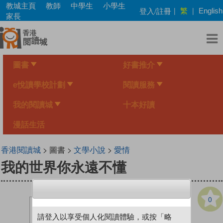
Skip
教城主頁
教師
中學生
小學生
繁
登入/註冊
|
|
English
to
家長
main
content
圖書
好書推介
e悅讀學校計劃
閱讀服務
我的閱讀城
十本好讀
漫話生活
香港閱讀城
> 圖書 >
文學小說
>
愛情
我的世界你永遠不懂
0
請登入以享受個人化閱讀體驗，或按「略