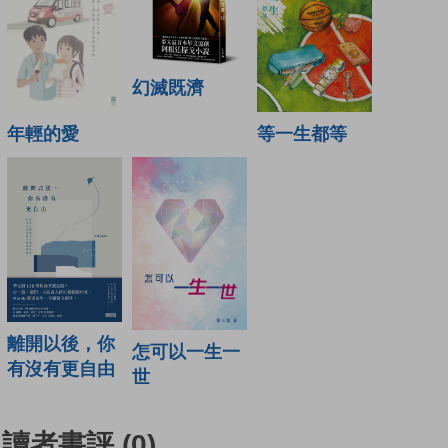
幻滅既濟
年輕的愛
等一生都等
離開以後，你
怎可以一生一
有沒有更自由
世
讀者書評
(0)