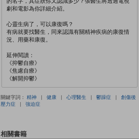
的名字，其症狀你又認識多少？張醫生將透過電視
劇和電影為你詳細介紹。
心靈生病了，可以康復嗎？
有病就要找醫生，同來認識有關精神疾病的康復情
況、用藥和康復。
延伸閱讀：
《抑鬱自療》
《焦慮自療》
《解開抑鬱》
關鍵字詞：
精神
|
健康
|
心理醫生
|
鬱躁症
|
創傷後
壓力症
|
強迫症
相關書籍