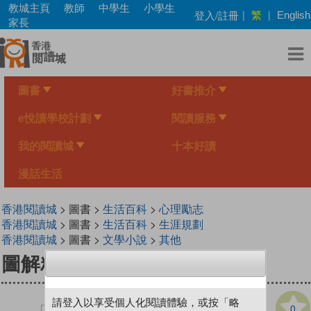
Skip
教城主頁
教師
中學生
小學生
繁
登入/註冊
|
|
English
to
家長
main
content
圖書
好書推介
e悅讀學校計劃
閱讀服務
我的閱讀城
十本好讀
漫話生活
香港閱讀城
> 圖書 >
生活百科
>
心理勵志
香港閱讀城
> 圖書 >
生活百科
>
生涯規劃
香港閱讀城
> 圖書 >
文學小說
>
其他
圖解精神健康
請登入以享受個人化閱讀體驗，或按「略
0