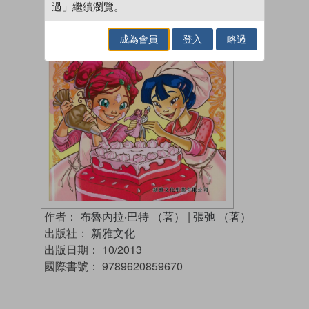
過」繼續瀏覽。
成為會員
登入
略過
作者：
布魯內拉‧巴特 （著）
|
張弛 （著）
出版社：
新雅文化
出版日期：
10/2013
國際書號：
9789620859670