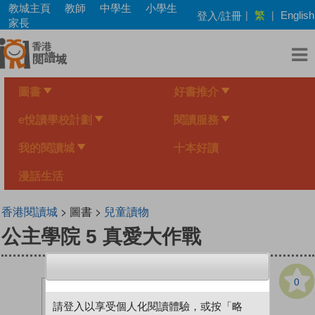
Skip
教城主頁
教師
中學生
小學生
繁
登入/註冊
|
|
English
to
家長
main
content
圖書
好書推介
e悅讀學校計劃
閱讀服務
我的閱讀城
十本好讀
漫話生活
香港閱讀城
> 圖書 >
兒童讀物
公主學院 5 真愛大作戰
0
請登入以享受個人化閱讀體驗，或按「略