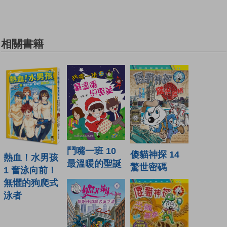
相關書籍
鬥嘴一班 10
傻貓神探 14
熱血！水男孩
最溫暖的聖誕
驚世密碼
1 奮泳向前！
無懼的狗爬式
泳者