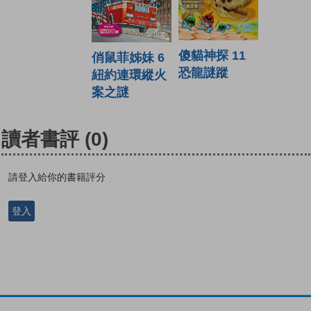
傻貓神探 11
俏鼠菲姊妹 6
恐龍謎蹤
紐約連環縱火
案之謎
讀者書評
(0)
請登入給你的書籍評分
登入