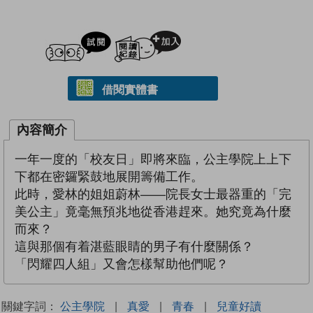
試閲
加入閱讀紀錄
借閱實體書
內容簡介
一年一度的「校友日」即將來臨，公主學院上上下
下都在密鑼緊鼓地展開籌備工作。
此時，愛林的姐姐蔚林——院長女士最器重的「完
美公主」竟毫無預兆地從香港趕來。她究竟為什麼
而來？
這與那個有着湛藍眼睛的男子有什麼關係？
「閃耀四人組」又會怎樣幫助他們呢？
關鍵字詞：
公主學院
|
真愛
|
青春
|
兒童好讀