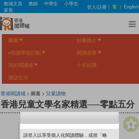
Skip
教城主頁
教師
中學生
小學生
繁
登入/註冊
|
|
English
to
家長
main
content
圖書
好書推介
e悅讀學校計劃
閱讀服務
我的閱讀城
十本好讀
漫話生活
香港閱讀城
> 圖書 >
兒童讀物
香港兒童文學名家精選──零點五分
0
請登入以享受個人化閱讀體驗，或按「略