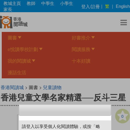
Skip
教城主頁
教師
中學生
小學生
繁
登入/註冊
|
|
English
to
家長
main
content
圖書
好書推介
e悅讀學校計劃
閱讀服務
我的閱讀城
十本好讀
漫話生活
香港閱讀城
> 圖書 >
兒童讀物
香港兒童文學名家精選──反斗三星
0
請登入以享受個人化閱讀體驗，或按「略