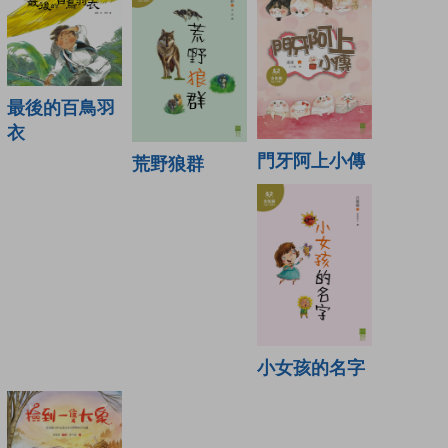
最後的百鳥羽
衣
門牙阿上小傳
荒野狼群
小女孩的名字