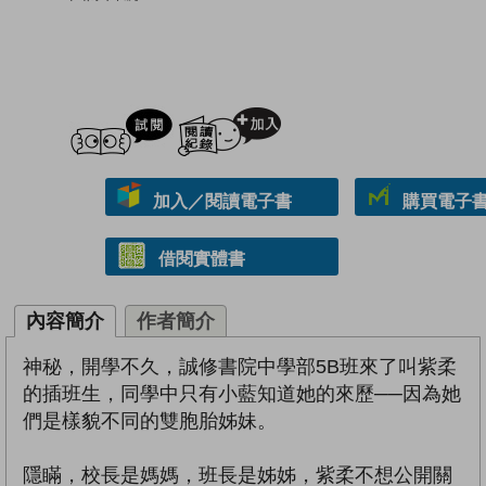
試閲
加入閱讀紀錄
加入／閱讀電子書
購買電子書 
借閱實體書
內容簡介
作者簡介
神秘，開學不久，誠修書院中學部5B班來了叫紫柔
的插班生，同學中只有小藍知道她的來歷──因為她
們是樣貌不同的雙胞胎姊妹。
隱瞞，校長是媽媽，班長是姊姊，紫柔不想公開關