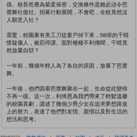
係。校長答應為紫柔保密，交換條件是她必須令芭
蕾舞社復社。招募行動展開，不會吧，全校竟然沒
人願意入社？
震驚，校園裏有美工刀從窗戶掉下來，5B班的千晴
懷疑傷人，被罰停課。面對種種不利傳聞，千晴竟
然放棄自辯？
一年前，幾個年輕人為了各自的原因，放棄了芭蕾
舞。
一年後，他們因着芭蕾舞聚在一起，生命從此變得
不再一樣。這一次，利倚恩為我們帶來了輕鬆溫馨
的校園喜劇，講述了幾個少男少女在追求夢想路途
上的努力，表達了他們對友情、親情以及對生活的
想法和思考。