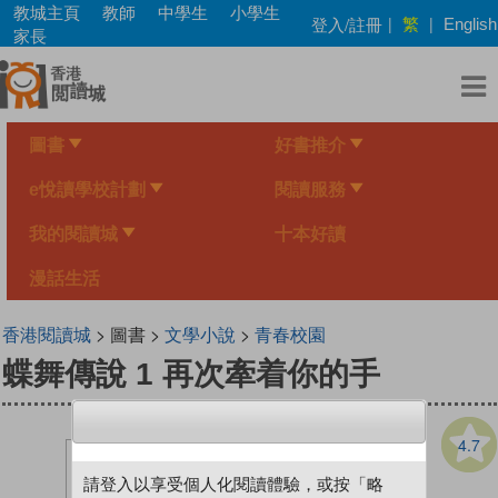
Skip
教城主頁
教師
中學生
小學生
繁
登入/註冊
|
|
English
to
家長
main
content
圖書
好書推介
e悅讀學校計劃
閱讀服務
我的閱讀城
十本好讀
漫話生活
香港閱讀城
> 圖書 >
文學小說
>
青春校園
蝶舞傳說 1 再次牽着你的手
4.7
請登入以享受個人化閱讀體驗，或按「略