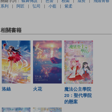
關鍵字詞：
蝶舞傳說
|
芭蕾
|
校園
|
成長
|
飛躍青春
系列
|
阿匠
|
弘司
|
小藍
|
紫柔
相關書籍
火花
洛絲
魔法公主學院
20：聖代學院
的懸案