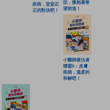
症，懷抱著希
疾病，堂堂正
望前進！
正的對決吧！
小醫師復仇者
聯盟9：皮膚
疾病，溫柔的
和解吧！