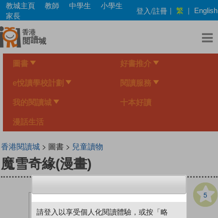
Skip
教城主頁
教師
中學生
小學生
繁
登入/註冊
|
|
English
to
家長
main
content
圖書
好書推介
e悅讀學校計劃
閱讀服務
我的閱讀城
十本好讀
漫話生活
香港閱讀城
> 圖書 >
兒童讀物
魔雪奇緣(漫畫)
5
請登入以享受個人化閱讀體驗，或按「略