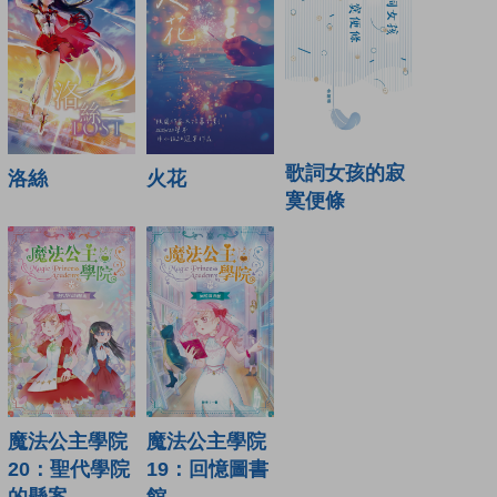
歌詞女孩的寂
火花
洛絲
寞便條
魔法公主學院
魔法公主學院
19：回憶圖書
20：聖代學院
館