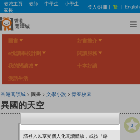
Skip
教城主頁
教師
中學生
小學生
繁
登入/註冊
|
|
English
to
家長
main
content
圖書
好書推介
e悅讀學校計劃
閱讀服務
我的閱讀城
十本好讀
漫話生活
香港閱讀城
> 圖書 >
文學小說
>
青春校園
異國的天空
0
請登入以享受個人化閱讀體驗，或按「略