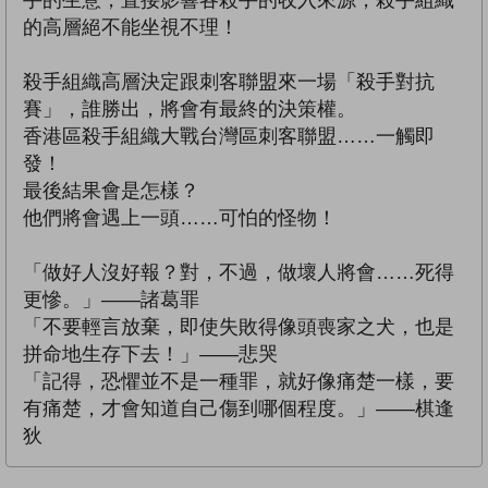
的高層絕不能坐視不理！
殺手組織高層決定跟刺客聯盟來一場「殺手對抗
賽」，誰勝出，將會有最終的決策權。
香港區殺手組織大戰台灣區刺客聯盟……一觸即
發！
最後結果會是怎樣？
他們將會遇上一頭……可怕的怪物！
「做好人沒好報？對，不過，做壞人將會……死得
更慘。」——諸葛罪
「不要輕言放棄，即使失敗得像頭喪家之犬，也是
拼命地生存下去！」——悲哭
「記得，恐懼並不是一種罪，就好像痛楚一樣，要
有痛楚，才會知道自己傷到哪個程度。」——棋逢
狄