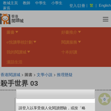
Skip
教城主頁
教師
中學生
小學生
繁
登入/註冊
|
|
English
to
家長
main
content
圖書
好書推介
e悅讀學校計劃
閱讀服務
我的閱讀城
十本好讀
漫話生活
香港閱讀城
> 圖書 >
文學小說
>
推理懸疑
殺手世界 03
0
請登入以享受個人化閱讀體驗，或按「略