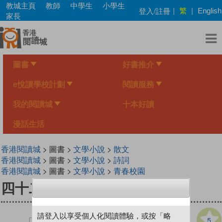
Skip
教城主頁
教師
中學生
小學生
繁
登入/註冊
|
|
English
to
家長
main
content
圖書
好書推介
e悅讀學校計劃
閱讀服務
我的閱讀城
十本好讀
漫話生活
香港閱讀城
> 圖書 >
文學小說
>
散文
香港閱讀城
> 圖書 >
文學小說
>
詩詞
香港閱讀城
> 圖書 >
文學小說
>
青春校園
四十二張手帖──年輕人寫世界
請登入以享受個人化閱讀體驗，或按「略
5