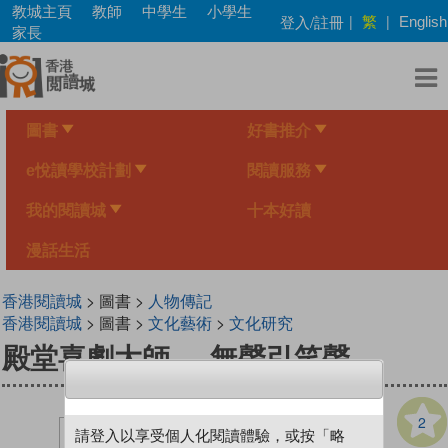
Skip
教城主頁
教師
中學生
小學生
繁
登入/註冊
|
|
English
to
家長
main
content
圖書
好書推介
e悅讀學校計劃
閱讀服務
我的閱讀城
十本好讀
漫話生活
香港閱讀城
> 圖書 >
人物傳記
香港閱讀城
> 圖書 >
文化藝術
>
文化研究
殿堂喜劇大師──無聲引笑聲
2
請登入以享受個人化閱讀體驗，或按「略