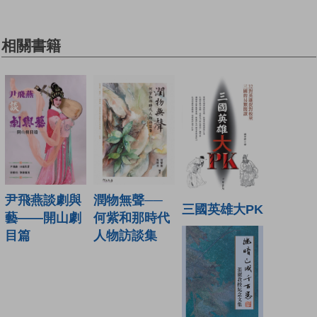
相關書籍
潤物無聲──
尹飛燕談劇與
三國英雄大PK
何紫和那時代
藝——開山劇
人物訪談集
目篇