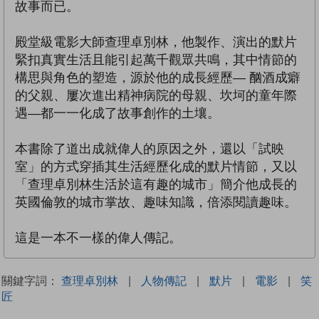
故事而已。
殿堂級電影大師查理卓別林，他製作、演出的默片
緊扣真實生活且能引起萬千觀眾共鳴，其中情節的
構思與角色的塑造，源於他的成長經歷— 酗酒成癖
的父親、屢次進出精神病院的母親、坎坷的童年際
遇—都一一化成了故事創作的土壤。
本書除了道出成就偉人的原因之外，還以「試映
室」的方式穿插其生活經歷化成的默片情節，又以
「查理卓別林生活於這有趣的城市」簡介他成長的
英國倫敦的城市掌故、趣味知識，倍添閱讀趣味。
這是一本不一樣的偉人傳記。
關鍵字詞：
查理卓別林
|
人物傳記
|
默片
|
電影
|
笑
匠