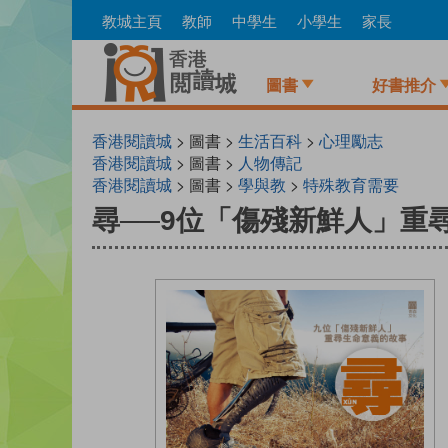
Skip
教城主頁
教師
中學生
小學生
家長
to
main
content
圖書
好書推介
香港閱讀城
> 圖書 >
生活百科
>
心理勵志
香港閱讀城
> 圖書 >
人物傳記
香港閱讀城
> 圖書 >
學與教
>
特殊教育需要
尋──9位「傷殘新鮮人」重