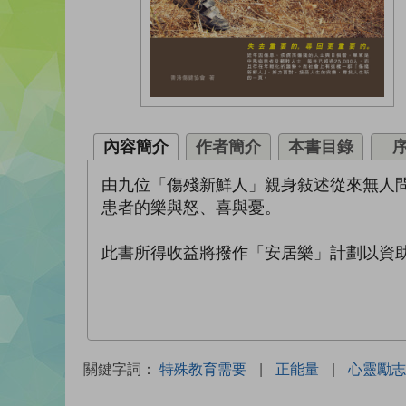
內容簡介
作者簡介
本書目錄
由九位「傷殘新鮮人」親身敍述從來無人
患者的樂與怒、喜與憂。
此書所得收益將撥作「安居樂」計劃以資
關鍵字詞：
特殊教育需要
|
正能量
|
心靈勵志