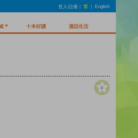
繁
登入/註冊
|
|
English
城
十本好讀
漫話生活
0