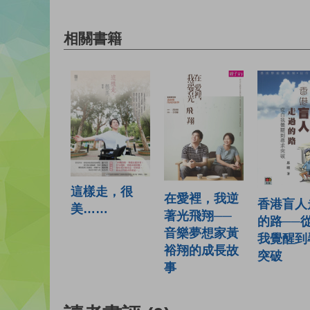
相關書籍
這樣走，很
在愛裡，我逆
香港盲人
美……
著光飛翔──
的路──
音樂夢想家黃
我覺醒到
裕翔的成長故
突破
事