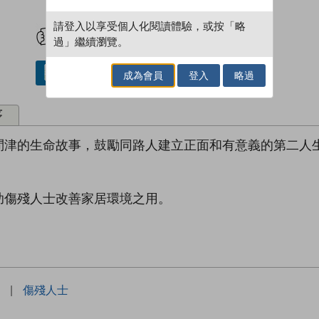
試閲
加入閱讀紀錄
請登入以享受個人化閱讀體驗，或按「略
過」繼續瀏覽。
借閱實體書
成為會員
登入
略過
序
問津的生命故事，鼓勵同路人建立正面和有意義的第二人
助傷殘人士改善家居環境之用。
|
傷殘人士