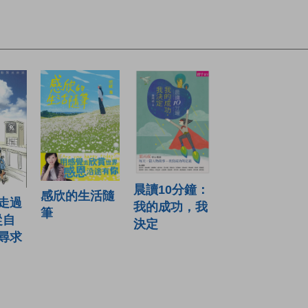
晨讀10分鐘：
感欣的生活隨
走過
我的成功，我
筆
從自
決定
尋求