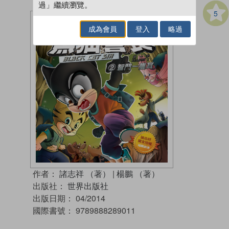
過」繼續瀏覽。
5
成為會員
登入
略過
作者：
諸志祥 （著）
|
楊鵬 （著）
出版社：
世界出版社
出版日期：
04/2014
國際書號：
9789888289011