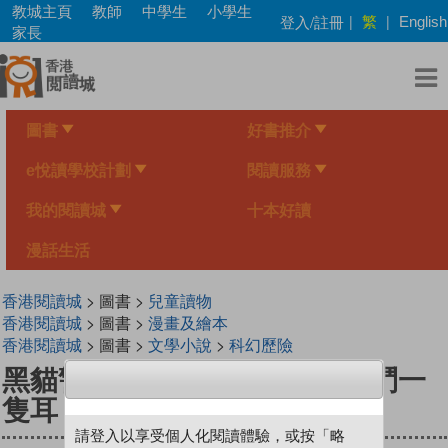
Skip
教城主頁
教師
中學生
小學生
繁
登入/註冊
|
|
English
to
家長
main
content
圖書
好書推介
e悅讀學校計劃
閱讀服務
我的閱讀城
十本好讀
漫話生活
香港閱讀城
> 圖書 >
兒童讀物
香港閱讀城
> 圖書 >
漫畫及繪本
香港閱讀城
> 圖書 >
文學小說
>
科幻歷險
黑貓警長新漫畫版第一季 2 智鬥一
隻耳
請登入以享受個人化閱讀體驗，或按「略