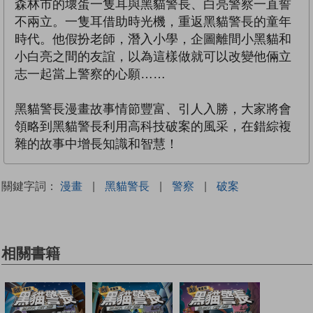
森林市的壞蛋一隻耳與黑貓警長、白亮警察一直誓
不兩立。一隻耳借助時光機，重返黑貓警長的童年
時代。他假扮老師，潛入小學，企圖離間小黑貓和
小白亮之間的友誼，以為這樣做就可以改變他倆立
志一起當上警察的心願……
黑貓警長漫畫故事情節豐富、引人入勝，大家將會
領略到黑貓警長利用高科技破案的風采，在錯綜複
雜的故事中增長知識和智慧！
關鍵字詞：
漫畫
|
黑貓警長
|
警察
|
破案
相關書籍