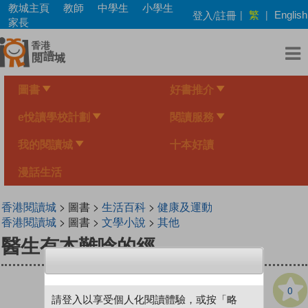
Skip
教城主頁
教師
中學生
小學生
繁
登入/註冊
|
|
English
to
家長
main
content
圖書
好書推介
e悅讀學校計劃
閱讀服務
我的閱讀城
十本好讀
漫話生活
香港閱讀城
> 圖書 >
生活百科
>
健康及運動
香港閱讀城
> 圖書 >
文學小說
>
其他
醫生有本難唸的經
0
請登入以享受個人化閱讀體驗，或按「略