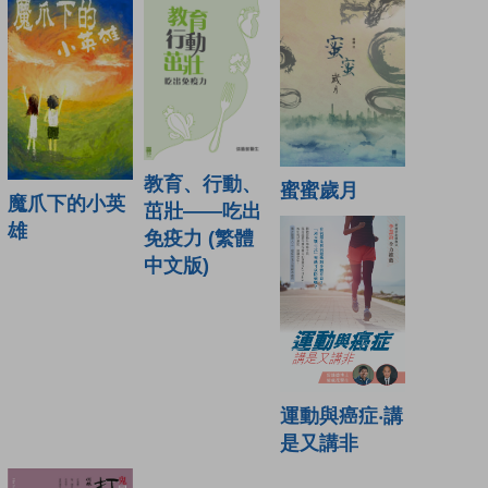
教育、行動、
蜜蜜歲月
魔爪下的小英
茁壯——吃出
雄
免疫力 (繁體
中文版)
運動與癌症‧講
是又講非