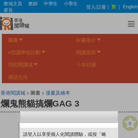
Skip
教城主頁
教師
中學生
小學生
繁
登入/註冊
|
|
English
to
家長
main
content
圖書
好書推介
e悅讀學校計劃
閱讀服務
我的閱讀城
十本好讀
漫話生活
香港閱讀城
> 圖書 >
漫畫及繪本
爛鬼熊貓搞爛GAG 3
0
請登入以享受個人化閱讀體驗，或按「略