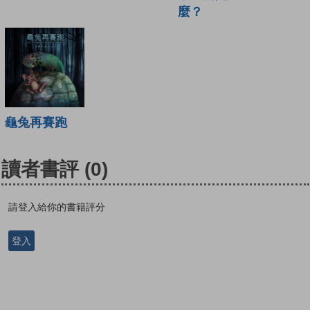
麼？
龜兔再賽跑
讀者書評
(0)
請登入給你的書籍評分
登入