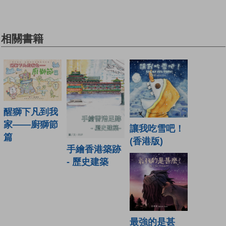
相關書籍
醒獅下凡到我
家——廚獅節
讓我吃雪吧！
篇
(香港版)
手繪香港築跡
- 歷史建築
最強的是甚