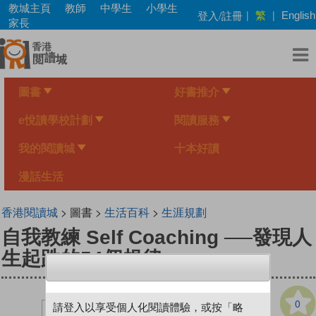
Skip
教城主頁
教師
中學生
小學生
繁
登入/註冊
|
|
English
to
家長
main
content
圖書
好書推介
e悅讀學校計劃
閱讀服務
我的閱讀城
十本好讀
漫話生活
香港閱讀城
> 圖書 >
生活百科
>
生涯規劃
自我教練 Self Coaching ──發現人
生起跌的54個規律
0
請登入以享受個人化閱讀體驗，或按「略