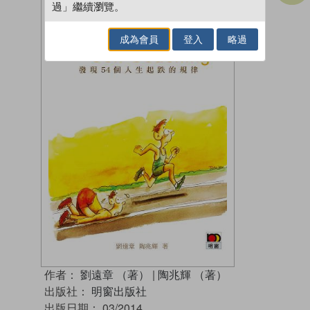
過」繼續瀏覽。
成為會員
登入
略過
作者：
劉遠章 （著）
|
陶兆輝 （著）
出版社：
明窗出版社
出版日期：
03/2014