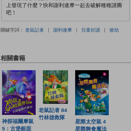
上發現了什麼？快和謝利連摩一起去破解種種謎團
吧！
關鍵字詞：
老鼠記者
|
謝利連摩
|
兒童好讀
|
搶劫
相關書籍
老鼠記者 84
竹林拯救隊
神探福爾摩鼠
星際太空鼠 4
5：古堡銀面
星際舞會魔法