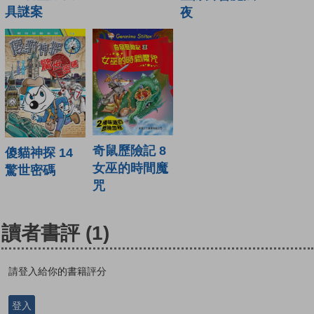
具謎案
夜
奇鼠歷險記 8
傻貓神探 14
女巫的時間魔
驚世密碼
咒
讀者書評
(1)
請登入給你的書籍評分
登入