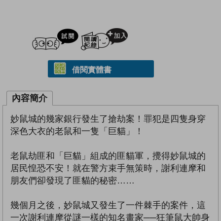
試閲
加入閱讀紀錄
借閱實體書
內容簡介
妙鼠城的幾家銀行發生了搶劫案！罪犯是四隻身穿
深色大衣的老鼠和一隻「巨貓」！
老鼠劫匪和「巨貓」組成的匪貓軍，攪得妙鼠城的
居民惶恐不安！就在警方束手無策時，謝利連摩和
朋友們卻發現了匪貓的秘密……
幾個月之後，妙鼠城又發生了一件棘手的案件，這
一次謝利連摩從謎一樣的知名畫家──狂筆鼠大帥身