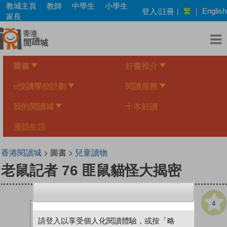
Skip
教城主頁
教師
中學生
小學生
繁
登入/註冊
|
|
English
to
家長
main
content
圖書
好書推介
e悅讀學校計劃
閱讀服務
我的閱讀城
十本好讀
漫話生活
香港閱讀城
> 圖書 >
兒童讀物
老鼠記者 76 匪鼠貓怪大揭密
4
請登入以享受個人化閱讀體驗，或按「略