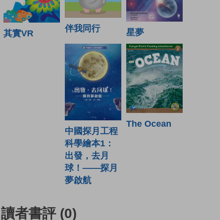
伴我同行
星夢
其實VR
The Ocean
中國探月工程
科學繪本1：
出發，去月
球！——探月
夢啟航
讀者書評
(0)