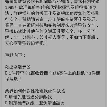
每宗事故背後附有相關民航小知識，書末特別收錄
1999年處理華航空難的現場指揮官及現役機師專
訪，詳解當年的救援工作及從機師角度如何看待飛
行安全，幫助讀者進一步了解航空業運作及發展。
業界一直在鑽研科技和完善制度來改善飛行安全，
飛機仍然比其他任何交通工具要安全。多一分了
解，少一分擔心，與其杞人憂天，不如放下憂慮，
安心享受飛行旅程吧！
重點內容：
揪出空難元凶
 1件行李？1部收音機？1張零件上的膠紙？1件機
場垃圾？
業界如何針對性改進軟硬件缺陷
 研發先進雷達分辨敵我
 制定標準詞組，避免溝通誤會