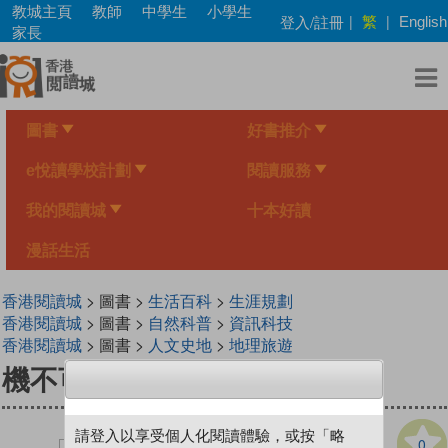
Skip
教城主頁
教師
中學生
小學生
繁
登入/註冊
|
|
English
to
家長
main
content
圖書
好書推介
e悅讀學校計劃
閱讀服務
我的閱讀城
十本好讀
漫話生活
香港閱讀城
> 圖書 >
生活百科
>
生涯規劃
香港閱讀城
> 圖書 >
自然科普
>
資訊科技
香港閱讀城
> 圖書 >
人文史地
>
地理旅遊
機不可失──航空安全大解碼
請登入以享受個人化閱讀體驗，或按「略
0