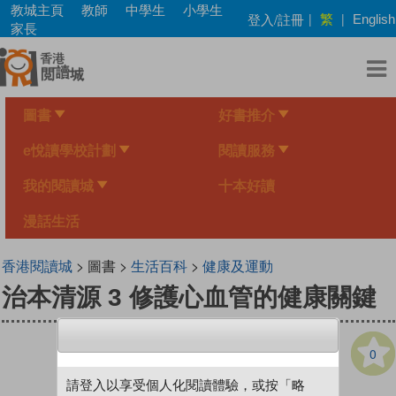
Skip
教城主頁
教師
中學生
小學生
繁
登入/註冊
|
|
English
to
家長
main
content
圖書
好書推介
e悅讀學校計劃
閱讀服務
我的閱讀城
十本好讀
漫話生活
香港閱讀城
> 圖書 >
生活百科
>
健康及運動
治本清源 3 修護心血管的健康關鍵
0
請登入以享受個人化閱讀體驗，或按「略