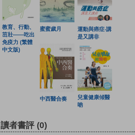
教育、行動、
蜜蜜歲月
運動與癌症‧講
茁壯——吃出
是又講非
免疫力 (繁體
中文版)
兒童健康傾醫
中西醫合奏
啲
讀者書評
(0)