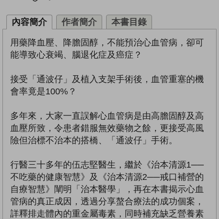
內容簡介
作者簡介
本書目錄
用藥降血壓、降膽固醇，不能預治心血管病，卻可
能導致心衰竭、腦退化症及癌症？
接受「通波仔」及植入支架手術後，血管重塞的機
會率竟是100%？
多年來，大家一直誤解心血管病是由高膽固醇及高
血壓所致，令患者錯服無效藥物之餘，更接受高風
險但治標不治本的搭橋、「通波仔」手術。
行醫三十多年的伍志堅醫生，繼於《治本清源1──
不吃藥的健康智慧》及《治本清源2──戒口補營的
自療智慧》闡明「治本醫學」，再在本書揭示心血
管病的真正成因，透過分享螯合療法的成功個案，
詳釋排走體內的重金屬毒素，同時補充缺乏營養素