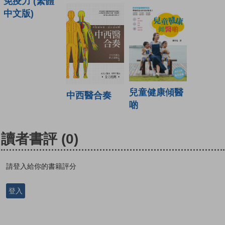
免疫力 (繁體
中文版)
兒童健康傾醫
中西醫合奏
啲
讀者書評
(0)
請登入給你的書籍評分
登入