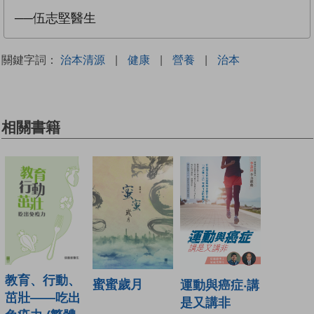
──伍志堅醫生
關鍵字詞：
治本清源
|
健康
|
營養
|
治本
相關書籍
教育、行動、
蜜蜜歲月
運動與癌症‧講
茁壯——吃出
是又講非