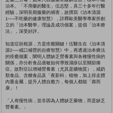
治本。「不用藥的醫生」伍志堅，具三十多年行醫
經驗，深明長期服藥的禍害，故撰寫《治本清源
1──不吃藥的健康智慧》，詳釋歐美醫學專家所創
立的「治本醫學」理論及成功個案，提倡「治本療
法」，深受好評。
知道症狀根源，方是痊癒關鍵！伍醫生在《治本清
源2──戒口補營的自療智慧》中，再透過治本療法
的痊癒個案，闡明人體缺乏營養素與各種慢性病的
關係，亦分析食品過敏如何導致濕疹以至關節痛
症。故對症以增補營養素（尤其是礦物質），戒奶
類食品、含糖食品及「夜影科」植物，加上排走體
內重金屬，提升人體自癒力，每個人都能「壽而
康」！
「人有慢性病，並非因為人體缺乏藥物，而是缺乏
營養素。」