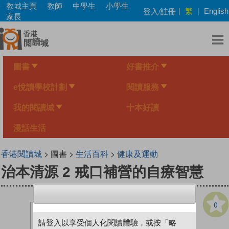
Skip
教城主頁
教師
中學生
小學生
繁
登入/註冊
|
|
English
to
家長
main
content
圖書
好書推介
e悅讀學校計劃
閱讀服務
我的閱讀城
十本好讀
漫話生活
香港閱讀城
> 圖書 >
生活百科
>
健康及運動
治本清源 2 戒口補營的自療智慧
0
請登入以享受個人化閱讀體驗，或按「略