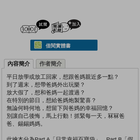
試閲
加入閱讀紀錄
借閱實體書
內容簡介
作者簡介
平日放學或放工回家，想跟爸媽親近多一點？
到了週末，想帶爸媽外出玩樂？
放大假了，想和爸媽一起渡過？
在特別的節日，想給爸媽炮製驚喜？
無論何時何地，想留下與爸媽的幸福回憶？
別讓自己後悔，馬上行動！抓緊每一天，冧冧爸
爸、錫錫媽媽。
此繪本分為Part A「日常幸福百寶袋」、Part B「假