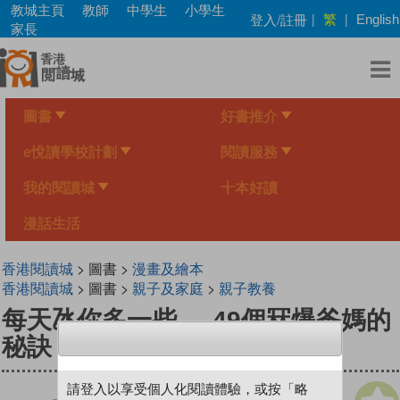
Skip
教城主頁
教師
中學生
小學生
繁
登入/註冊
|
|
English
to
家長
main
content
圖書
好書推介
e悅讀學校計劃
閱讀服務
我的閱讀城
十本好讀
漫話生活
香港閱讀城
> 圖書 >
漫畫及繪本
香港閱讀城
> 圖書 >
親子及家庭
>
親子教養
每天氹你多一些──49個冧爆爸媽的
秘訣
請登入以享受個人化閱讀體驗，或按「略