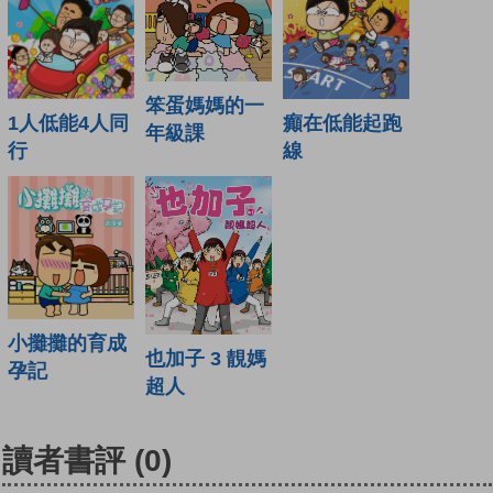
笨蛋媽媽的一
1人低能4人同
癲在低能起跑
年級課
行
線
小攤攤的育成
也加子 3 靚媽
孕記
超人
讀者書評
(0)